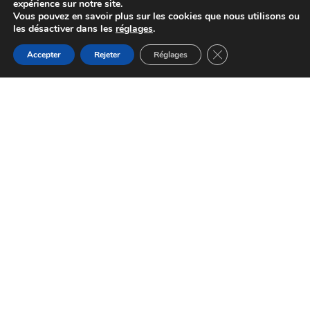
expérience sur notre site.
Vous pouvez en savoir plus sur les cookies que nous utilisons ou
les désactiver dans les
réglages
.
Fermer la bannière d
Accepter
Rejeter
Réglages
La Ferme en Famille – visite de ferme
Montredon-Labessonnié