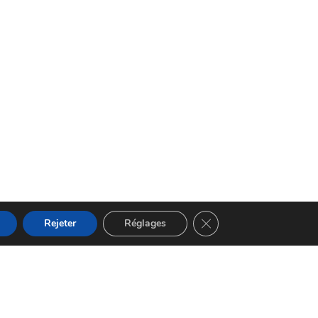
Fermer la bannière des 
Rejeter
Réglages