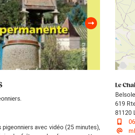
S
Le Cha
Belsole
onniers.
619 Rte
81120 
06
s pigeonniers avec vidéo (25 minutes),
ml