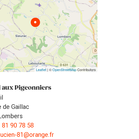
Leaflet
| ©
OpenStreetMap
Contributors
i aux Pigeonniers
il
 de Gaillac
Lombers
 81 90 78 58
ucien-81@orange.fr