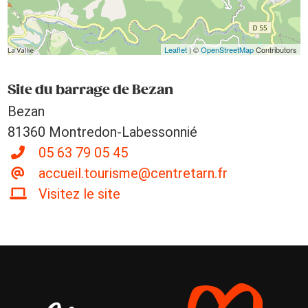
Leaflet
| ©
OpenStreetMap
Contributors
Site du barrage de Bezan
Bezan
81360 Montredon-Labessonnié
05 63 79 05 45
accueil.tourisme@centretarn.fr
Visitez le site