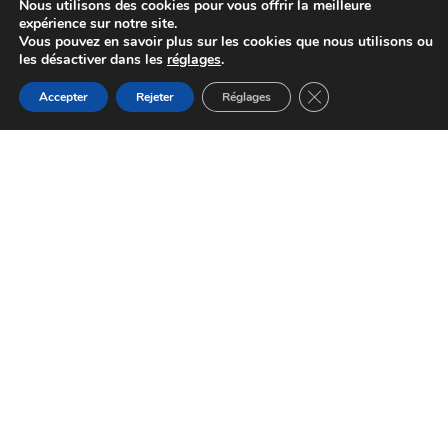
Nous utilisons des cookies pour vous offrir la meilleure
expérience sur notre site.
Vous pouvez en savoir plus sur les cookies que nous utilisons ou
les désactiver dans les
réglages
.
Fermer la bannière d
Accepter
Rejeter
Réglages
Une halte entre
nature et patrimoine
Le lieu idéal pour les amoureux de la nature et
les passionnés d'histoire.