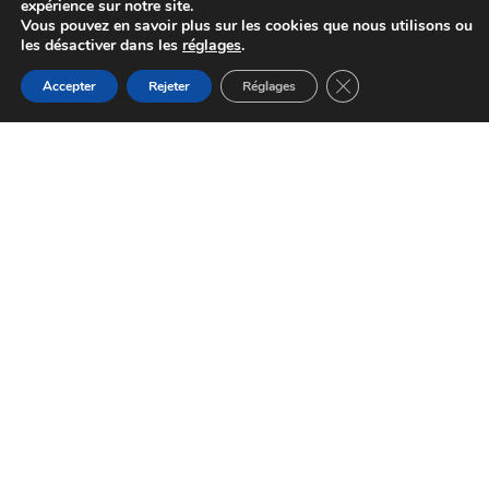
expérience sur notre site.
Vous pouvez en savoir plus sur les cookies que nous utilisons ou
les désactiver dans les
réglages
.
Fermer la bannière d
Accepter
Rejeter
Réglages
Fête de St Antonin de Lacalm
Terre-de-Bancalié