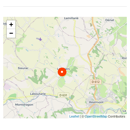
+
−
Leaflet
| ©
OpenStreetMap
Contributors