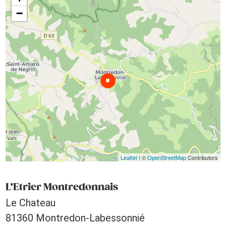
−
Leaflet
| ©
OpenStreetMap
Contributors
L’Etrier Montredonnais
Le Chateau
81360 Montredon-Labessonnié