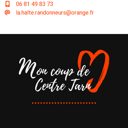
06 81 49 83 73
la.halte.randonneurs@orange.fr