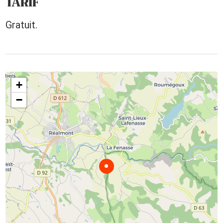
TARIF
Gratuit.
+
−