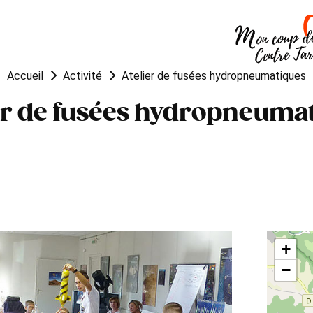
OUGER
VISITER
MANGER
Accueil
Activité
Atelier de fusées hydropneumatiques
er de fusées hydropneuma
+
−