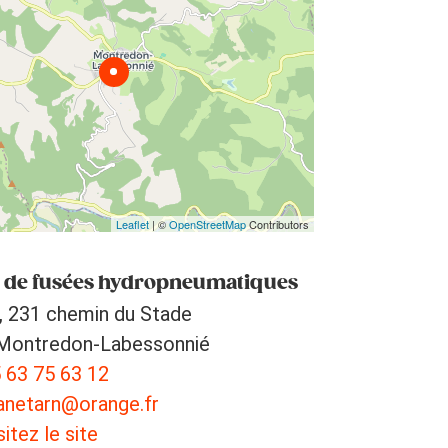
Leaflet
| ©
OpenStreetMap
Contributors
r de fusées hydropneumatiques
l, 231 chemin du Stade
Montredon-Labessonnié
 63 75 63 12
anetarn@orange.fr
sitez le site