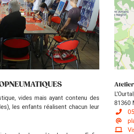
ROPNEUMATIQUES
Atelie
L'Ourta
stique, vides mais ayant contenu des
81360 
s), les enfants réalisent chacun leur
05
pl
Vi