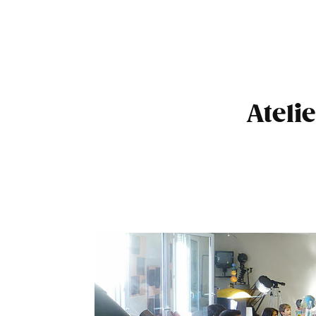
B
Ateli