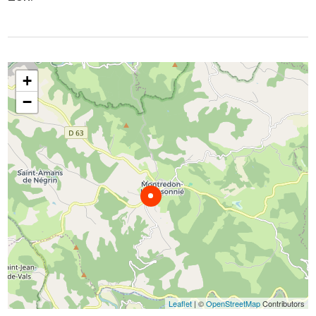
+
−
Leaflet
| ©
OpenStreetMap
Contributors