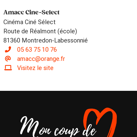
Amacc Cine-Select
Cinéma Ciné Sélect
Route de Réalmont (école)
81360 Montredon-Labessonnié
05 63 75 10 76
amacc@orange.fr
Visitez le site