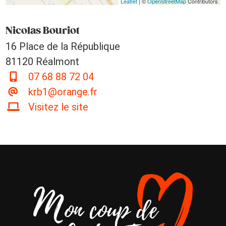
Leaflet
| ©
OpenStreetMap
Contributors
Nicolas Bouriot
16 Place de la République
81120 Réalmont
07 68 88 72 04
krb1@orange.fr
Visitez le site