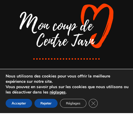
Nous utilisons des cookies pour vous offrir la meilleure
expérience sur notre site.
Vous pouvez en savoir plus sur les cookies que nous utilisons ou
Bureau d'accueil de
les désactiver dans les
réglages
.
Réalmont
8 place de la République
Fermer la bannière d
Accepter
Rejeter
Réglages
81 120 Réalmont
05 63 79 05 45
accueil.tourisme@centretarn.fr
----