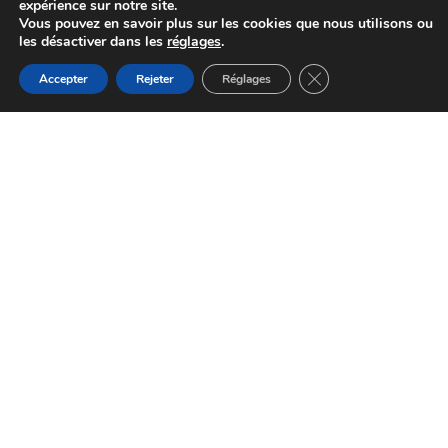
expérience sur notre site.
Vous pouvez en savoir plus sur les cookies que nous utilisons ou
les désactiver dans les
réglages
.
Fermer la bannière d
Accepter
Rejeter
Réglages
Site Médiéval de Castelroc
Terre-de-Bancalié