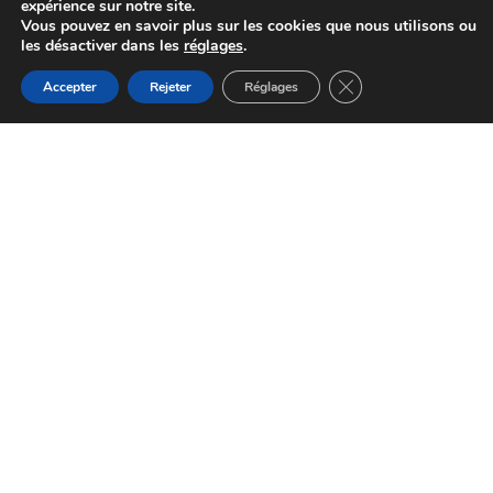
expérience sur notre site.
Vous pouvez en savoir plus sur les cookies que nous utilisons ou
les désactiver dans les
réglages
.
Fermer la bannière d
Accepter
Rejeter
Réglages
Apéro Bodéga : L’Orchestre de l’Institut
de Musique Orphée en concert pour la
Fête du Café du Midi | Montredon-
Labessonnié
Montredon-Labessonnié