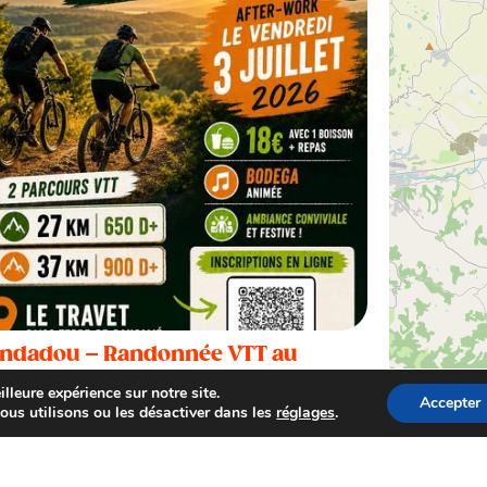
ndadou – Randonnée VTT au
avet
lleure expérience sur notre site.
Accepter
Travet
ous utilisons ou les désactiver dans les
réglages
.