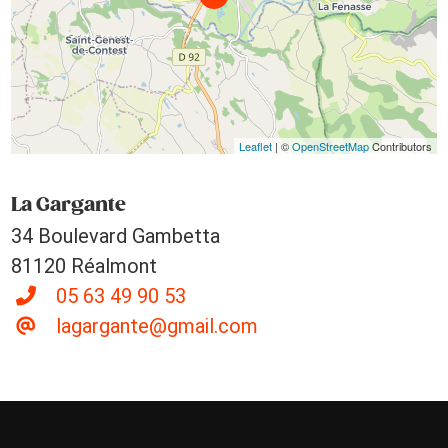
Leaflet
| ©
OpenStreetMap
Contributors
La Gargante
34 Boulevard Gambetta
81120 Réalmont
05 63 49 90 53
lagargante@gmail.com