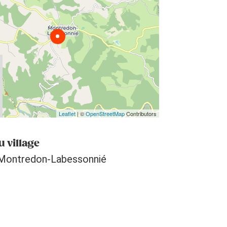
Leaflet
| ©
OpenStreetMap
Contributors
u village
Montredon-Labessonnié