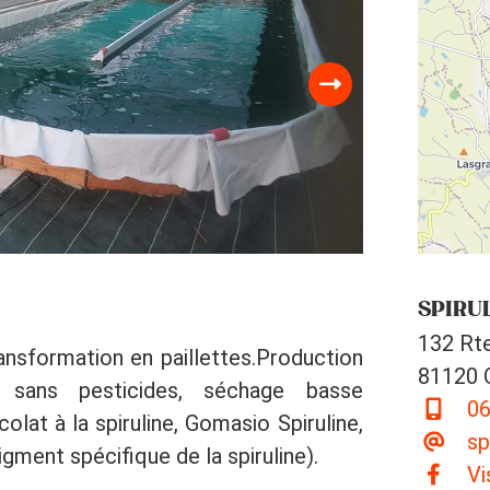
SPIRUL
132 Rt
ransformation en paillettes.Production
81120 
, sans pesticides, séchage basse
06
olat à la spiruline, Gomasio Spiruline,
sp
gment spécifique de la spiruline).
Vi