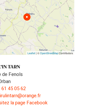
Leaflet
| ©
OpenStreetMap
Contributors
’IN TARN
e de Fenols
Orban
 61 45 05 62
irulintarn@orange.fr
sitez la page Facebook