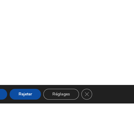
Fermer la bannière des 
Rejeter
Réglages