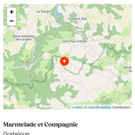
+
−
Leaflet
| ©
OpenStreetMap
Contributors
Marmelade et Compagnie
Grateloup