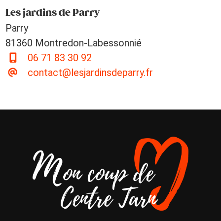
Les jardins de Parry
Parry
81360 Montredon-Labessonnié
06 71 83 30 92
contact@lesjardinsdeparry.fr