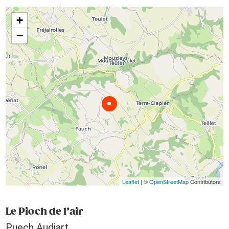
+
−
Leaflet
| ©
OpenStreetMap
Contributors
Le Pioch de l’air
Puech Audiart