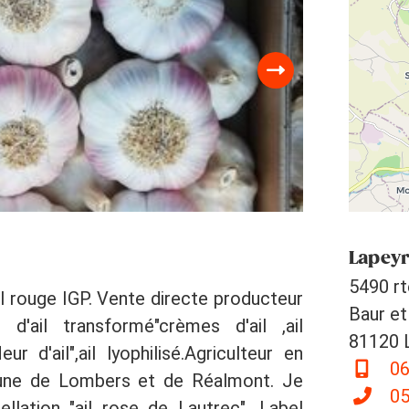
Lapeyr
5490 rt
el rouge IGP. Vente directe producteur
Baur et
d'ail transformé"crèmes d'ail ,ail
81120 
eur d'ail",ail lyophilisé.Agriculteur en
06
mune de Lombers et de Réalmont. Je
05
pellation "ail rose de Lautrec". Label