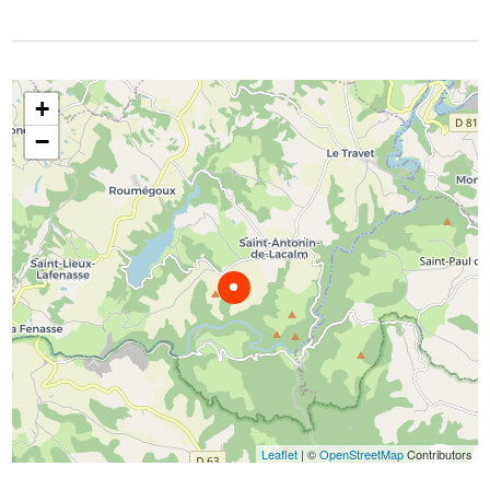
+
−
Leaflet
| ©
OpenStreetMap
Contributors