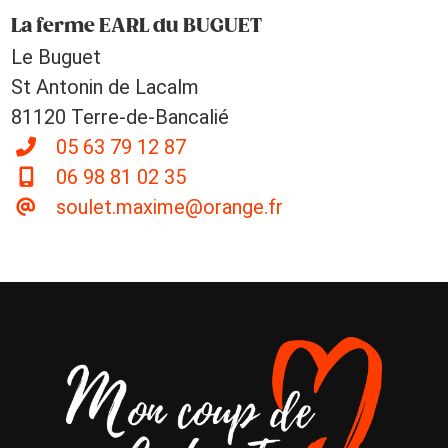
La ferme EARL du BUGUET
Le Buguet
St Antonin de Lacalm
81120 Terre-de-Bancalié
05 63 79 12 87
06 98 81 02 35
soulet.maxime@orange.fr