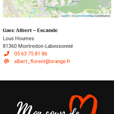
Leaflet
| ©
OpenStreetMap
Contributors
Gaec Albert – Escande
Lous Houmes
81360 Montredon-Labessonnié
05 63 75 81 86
albert_florent@orange.fr