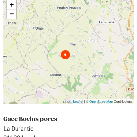
+
−
Leaflet
| ©
OpenStreetMap
Contributors
Gaec Bovins porcs
La Durantie