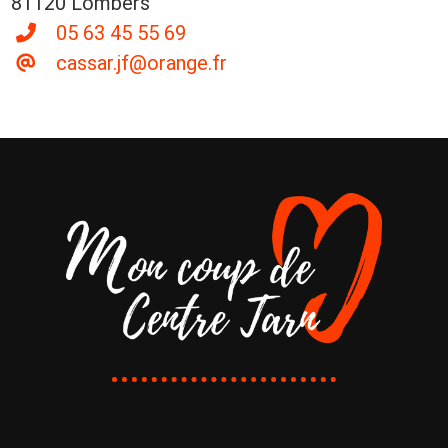
81120 Lombers
05 63 45 55 69
cassar.jf@orange.fr