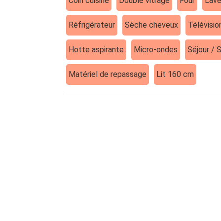
Coin cuisine
Double vitrage
Four
Lave
Réfrigérateur
Sèche cheveux
Télévisio
Hotte aspirante
Micro-ondes
Séjour / 
Matériel de repassage
Lit 160 cm