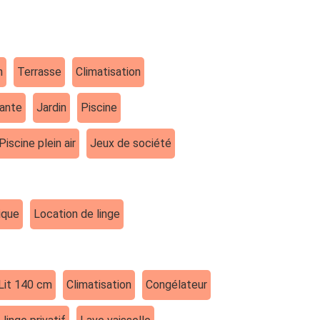
n
Terrasse
Climatisation
dante
Jardin
Piscine
Piscine plein air
Jeux de société
ique
Location de linge
Lit 140 cm
Climatisation
Congélateur