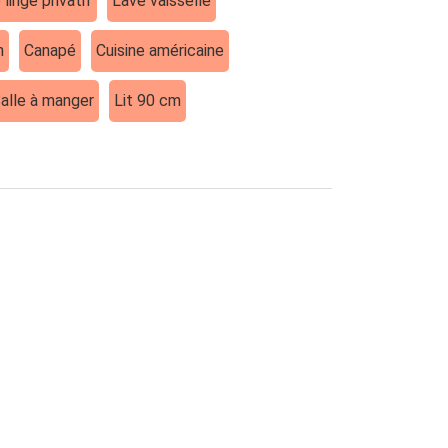
 linge privatif
Lave vaisselle
n
Canapé
Cuisine américaine
Salle à manger
Lit 90 cm