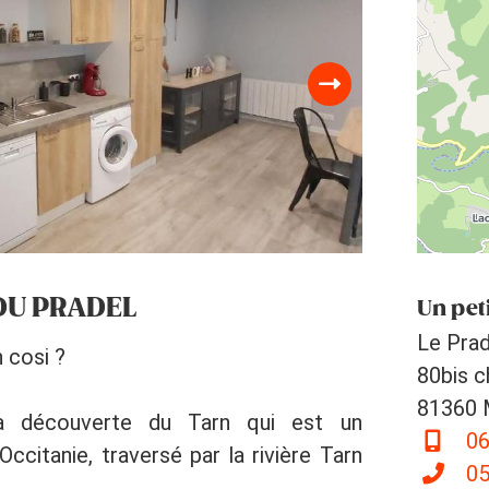
 DU PRADEL
Un peti
Le Prad
 cosi ?
80bis c
81360 
 la découverte du Tarn qui est un
06
ccitanie, traversé par la rivière Tarn
05