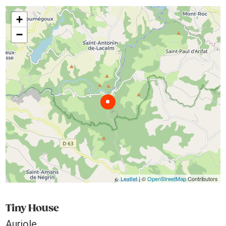
+
−
Leaflet
| ©
OpenStreetMap
Contributors
Tiny House
Auriole