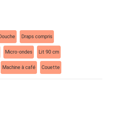
Douche
Draps compris
Micro-ondes
Lit 90 cm
Machine à café
Couette