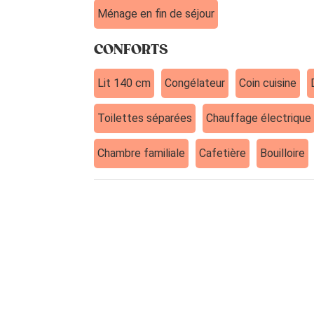
Ménage en fin de séjour
CONFORTS
Lit 140 cm
Congélateur
Coin cuisine
Toilettes séparées
Chauffage électrique
Chambre familiale
Cafetière
Bouilloire