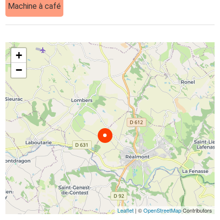
Machine à café
+
−
Leaflet
| ©
OpenStreetMap
Contributors