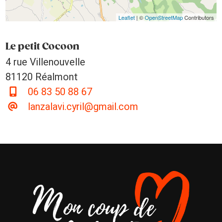
Leaflet
| ©
OpenStreetMap
Contributors
Le petit Cocoon
4 rue Villenouvelle
81120 Réalmont
06 83 50 88 67
lanzalavi.cyril@gmail.com