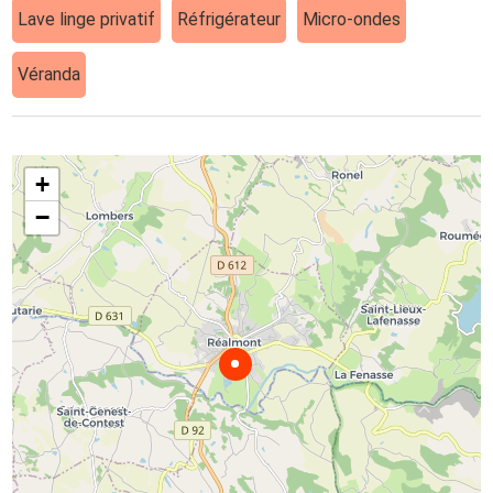
Lave linge privatif
Réfrigérateur
Micro-ondes
Véranda
+
−