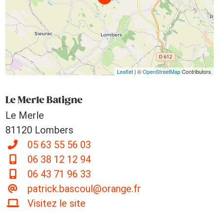
Leaflet
| ©
OpenStreetMap
Contributors
Le Merle Batigne
Le Merle
81120 Lombers
05 63 55 56 03
06 38 12 12 94
06 43 71 96 33
patrick.bascoul@orange.fr
Visitez le site