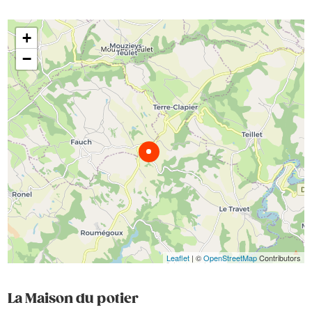
+
−
Leaflet
| ©
OpenStreetMap
Contributors
La Maison du potier