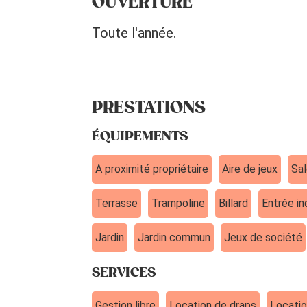
OUVERTURE
Toute l'année.
PRESTATIONS
ÉQUIPEMENTS
A proximité propriétaire
Aire de jeux
Sa
Terrasse
Trampoline
Billard
Entrée i
Jardin
Jardin commun
Jeux de société
SERVICES
Gestion libre
Location de draps
Locatio