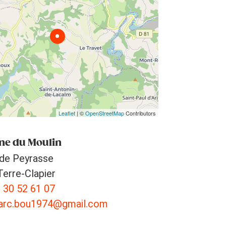
Leaflet
| ©
OpenStreetMap
Contributors
e du Moulin
 de Peyrasse
erre-Clapier
 30 52 61 07
rc.bou1974@gmail.com