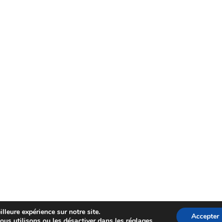
lleure expérience sur notre site.
Accepter
ous utilisons ou les désactiver dans les
réglages
.