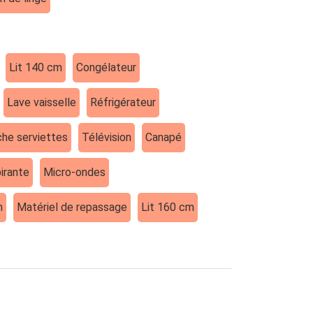
Lit 140 cm
Congélateur
Lave vaisselle
Réfrigérateur
he serviettes
Télévision
Canapé
irante
Micro-ondes
m
Matériel de repassage
Lit 160 cm