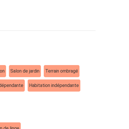
lon
Salon de jardin
Terrain ombragé
ndépendante
Habitation indépendante
n de linge