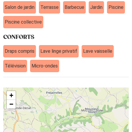
Salon de jardin
Terrasse
Barbecue
Jardin
Piscine
Piscine collective
CONFORTS
Draps compris
Lave linge privatif
Lave vaisselle
Télévision
Micro-ondes
+
−