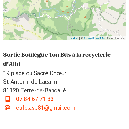
Leaflet
| ©
OpenStreetMap
Contributors
Sortie Boulègue Ton Bus à la recyclerie
d’Albi
19 place du Sacré Chœur
St Antonin de Lacalm
81120 Terre-de-Bancalié
07 84 67 71 33
cafe.asp81@gmail.com