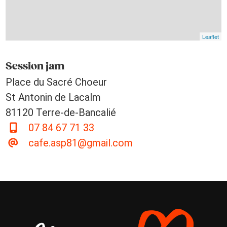
Leaflet
Session jam
Place du Sacré Choeur
St Antonin de Lacalm
81120 Terre-de-Bancalié
07 84 67 71 33
cafe.asp81@gmail.com