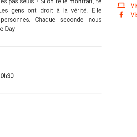
s pas seuls ? Si on te le montrait, te
Vi
Les gens ont droit à la vérité. Elle
Vi
e personnes. Chaque seconde nous
re Day.
 20h30