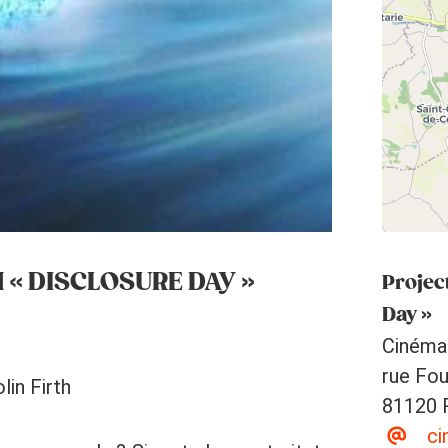
 « DISCLOSURE DAY »
Projec
Day »
Cinéma
rue Fou
lin Firth
81120 
ci