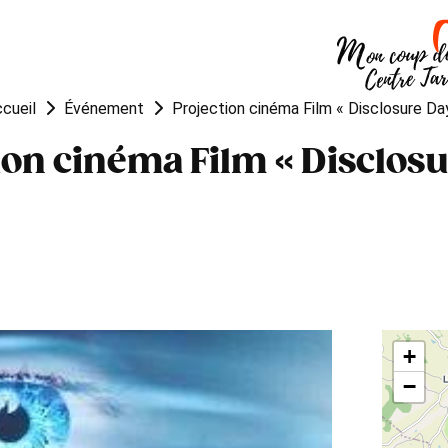
OUGER
VISITER
MANGER
cueil
Événement
Projection cinéma Film « Disclosure Da
ion cinéma Film « Disclosu
+
−