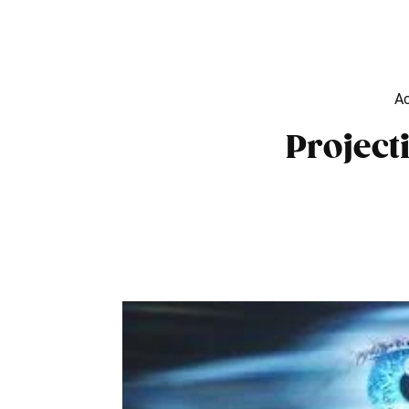
B
Ac
Project