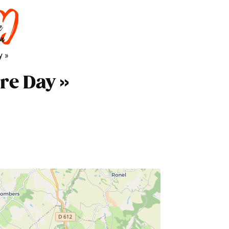
DORMIR
SAVOIR-FAIRE
AGENDA
y »
re Day »