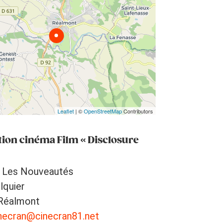
Leaflet
| ©
OpenStreetMap
Contributors
tion cinéma Film « Disclosure
 Les Nouveautés
lquier
Réalmont
necran@cinecran81.net