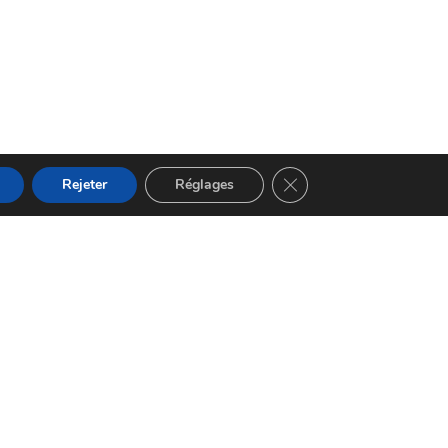
Fermer la bannière des 
Rejeter
Réglages