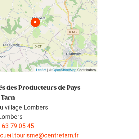
Leaflet
| ©
OpenStreetMap
Contributors
s des Producteurs de Pays
 Tarn
u village Lombers
Lombers
 63 79 05 45
cueil.tourisme@centretarn.fr