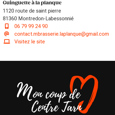
Guinguette à la planque
1120 route de saint pierre
81360 Montredon-Labessonnié
06 79 99 24 90
contact.mbrasserie.laplanque@gmail.com
Visitez le site