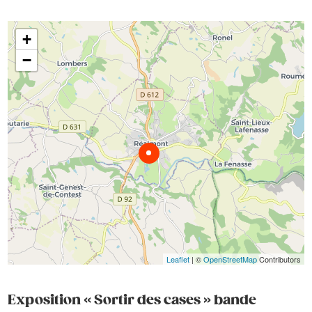
+
−
Leaflet
| ©
OpenStreetMap
Contributors
Exposition « Sortir des cases » bande