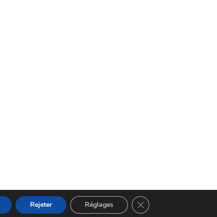
Fermer la bannière des 
Rejeter
Réglages