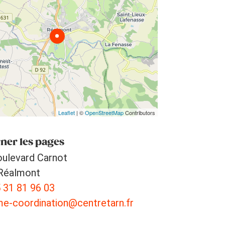
Leaflet
| ©
OpenStreetMap
Contributors
ner les pages
oulevard Carnot
Réalmont
 31 81 96 03
me-coordination@centretarn.fr