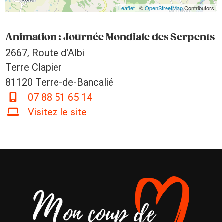
Leaflet
| ©
OpenStreetMap
Contributors
Animation : Journée Mondiale des Serpents
2667, Route d'Albi
Terre Clapier
81120 Terre-de-Bancalié
07 88 51 65 14
Visitez le site