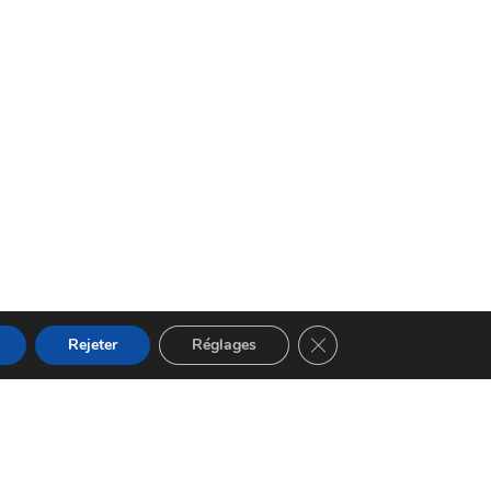
Fermer la bannière des 
Rejeter
Réglages