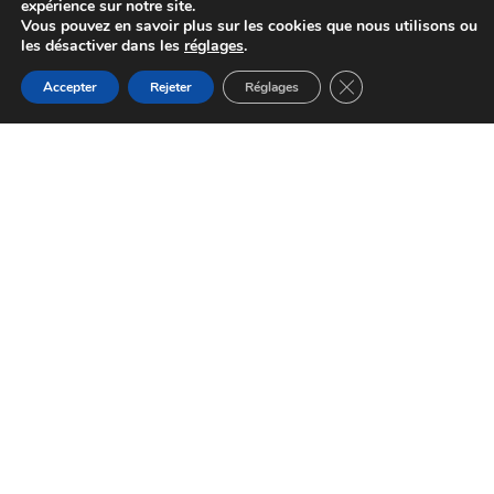
expérience sur notre site.
Vous pouvez en savoir plus sur les cookies que nous utilisons ou
les désactiver dans les
réglages
.
Fermer la bannière d
Accepter
Rejeter
Réglages
Les 3 M
Terre-de-Bancalié