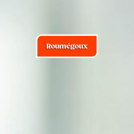
Roumégoux