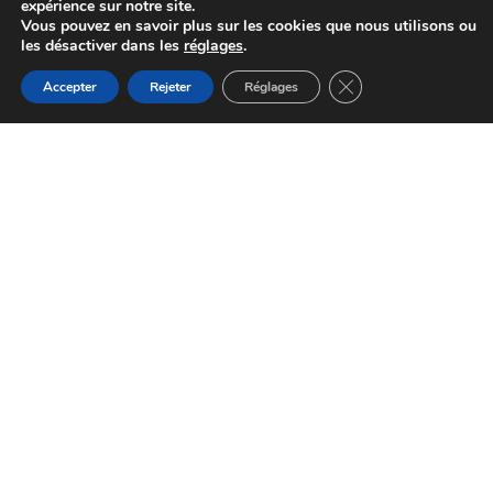
expérience sur notre site.
Vous pouvez en savoir plus sur les cookies que nous utilisons ou
les désactiver dans les
réglages
.
Fermer la bannière d
Accepter
Rejeter
Réglages
Balade en calèche
Terre-de-Bancalié