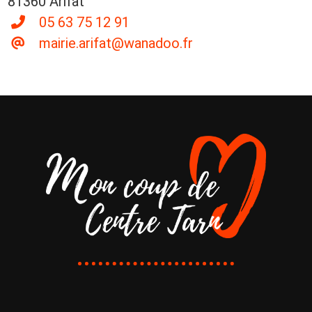
81360 Arifat
05 63 75 12 91
mairie.arifat@wanadoo.fr