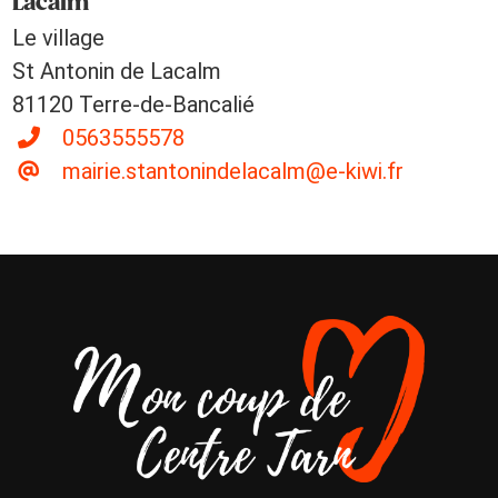
Lacalm
Le village
St Antonin de Lacalm
81120 Terre-de-Bancalié
0563555578
mairie.stantonindelacalm@e-kiwi.fr