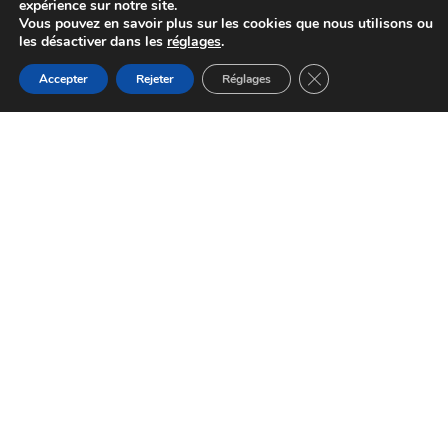
expérience sur notre site.
Vous pouvez en savoir plus sur les cookies que nous utilisons ou
les désactiver dans les
réglages
.
Fermer la bannière d
Accepter
Rejeter
Réglages
La ferme d’Autan
Saint-Antonin-de-Lacalm