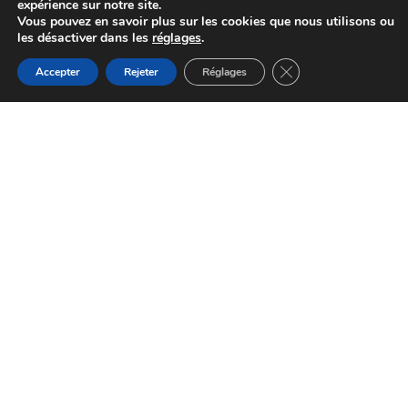
expérience sur notre site.
Vous pouvez en savoir plus sur les cookies que nous utilisons ou
les désactiver dans les
réglages
.
Fermer la bannière d
Accepter
Rejeter
Réglages
GAEC La ferme des Zazous
Montredon-Labessonnié