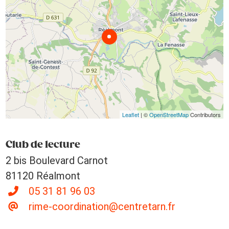
Leaflet
| ©
OpenStreetMap
Contributors
Club de lecture
2 bis Boulevard Carnot
81120 Réalmont
05 31 81 96 03
rime-coordination@centretarn.fr